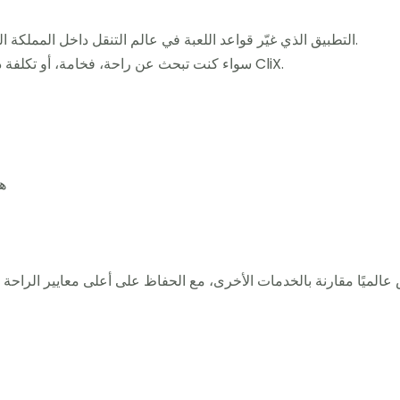
مرحبًا بك في عالم CliX – التطبيق الذي غيّر قواعد اللعبة في عالم التنقل داخل المملكة العربية السعودية.
سواء كنت تبحث عن راحة، فخامة، أو تكلفة ذكية… ستجد كل هذا في مكان واحد: تطبيق CliX.
✅ 