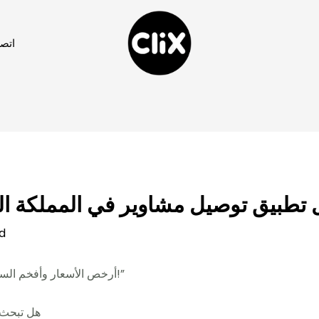
اتصل
d
/ By
clix2030clix@gmail.com
أرخص الأسعار وأفخم السيارات في المملكة – اكتشف الرفاهية الآن!”
✨ هل تبحث