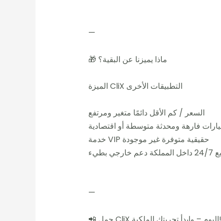
—
🎁 ماذا يميزنا عن البقية؟
الميزة CliX التطبيقات الأخرى
السعر / كم الأقل دائمًا متغير ومرتفع
ارات فارهة ومحدثة متوسطة أو اقتصادية
خدمة VIP حقيقية متوفرة غير موجودة
ي بطيء
—
 CliX اليوم – وابدأ تجربتك الملكية!