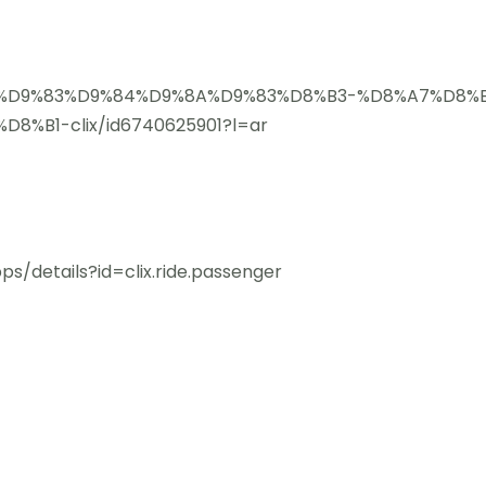
app/%D9%83%D9%84%D9%8A%D9%83%D8%B3-%D8%A7%D8
%B1-clix/id6740625901?l=ar
s/details?id=clix.ride.passenger