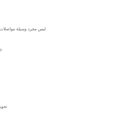
🏁 لا تتردد… CliX ليس مجرد وسيلة مواصلات،بل هو أسلوب حياه جديد.
واذا كنت كابتن ف مزايا كليك
✅️تح