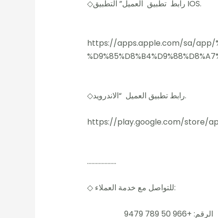
◇رابط تطبيق العميل” التطبيق IOS.
https://apps.apple.com/sa/
%D9%85%D8%B4%D9%88%D8%A7%D8
◇رابط تطبيق العميل “الاندرويد.
https://play.google.com/store/app
………………..
◇ للتواصل مع خدمة العملاء:
الرقم: +966 50 789 9479