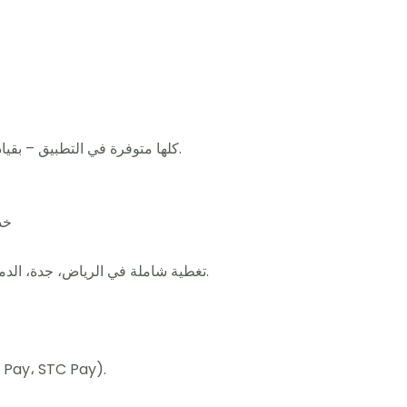
كلها متوفرة في التطبيق – بقيادة محترفين مدرّبين لخدمتك في كل لحظة.
🌍
تغطية شاملة في الرياض، جدة، الدمام، الخبر، مكة، المدينة، والعديد من المدن.
خيارات دفع مرنة (كاش، بطاقات،  Pay