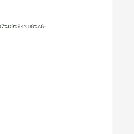
%B7%D9%84%D8%A8-