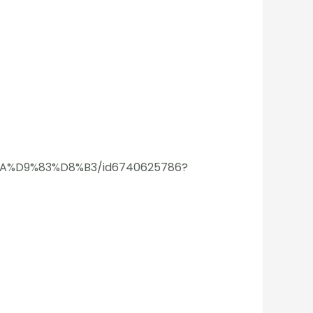
A%D9%83%D8%B3/id6740625786?