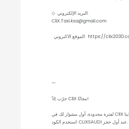
◇ البريد الإلكتروني:
CliX.Taxi.ksa@gmail.com
ع الاكتروني: https://clix2030.com
—
🚀 جرّب CliX مجانًا!
استخدم الكود: CLIXSAUDI عند أول حجز.