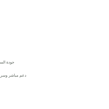
جودة السي
دعم مباشر وسريع 24/7 داخل المملكة دعم خارج
📲 حمل