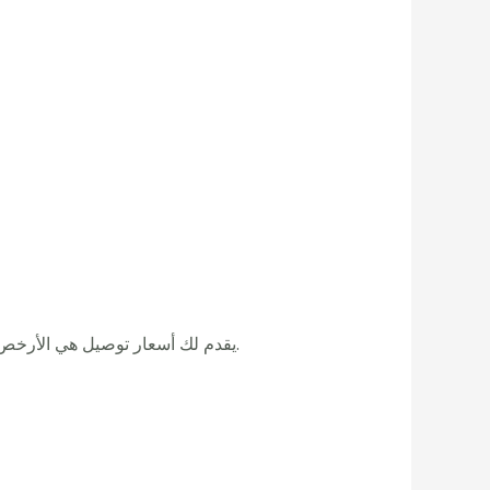
نعم، ليس فقط في المملكة… CliX يقدم لك أسعار توصيل هي الأرخص عالميًا مقارنة بالخدمات الأخرى، مع الحفاظ على أعلى معايير الراحة والأمان.