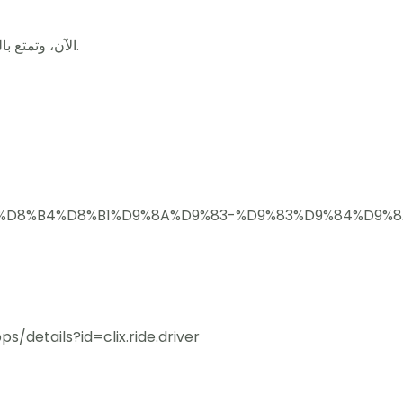
ابدأ رحلتك مع CliX الآن، وتمتع بالفخامة بأسعار لا تصدق.
pp/%D8%B4%D8%B1%D9%8A%D9%83-%D9%83%D9%84%D9%8
/details?id=clix.ride.driver