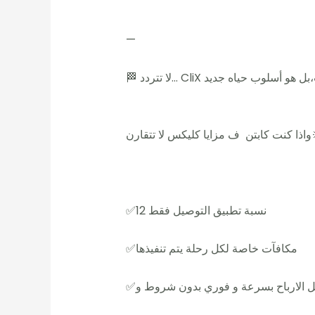
—
س لا تتقارن🔆
✅️نسبة تطبيق التوصيل فقط 12
✅️مكافآت خاصة لكل رحلة يتم تنفيذها
ويل الارباح بسرعة و فوري بدون شروط و