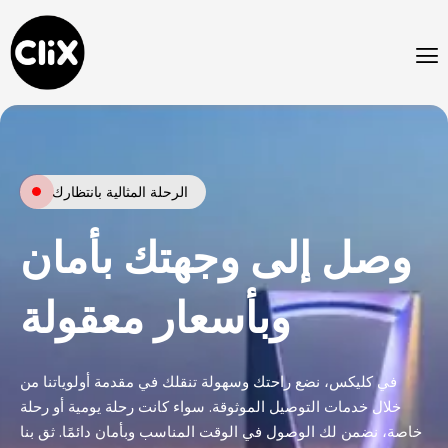
Skip
to
content
الرحلة المثالية بانتظارك
وصل إلى وجهتك بأمان
وبأسعار معقولة
في کلیکس، نضع راحتك وسهولة تنقلك في مقدمة أولوياتنا من
خلال خدمات التوصيل الموثوقة. سواء كانت رحلة يومية أو رحلة
خاصة، نضمن لك الوصول في الوقت المناسب وبأمان دائمًا. ثق بنا