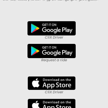
CliX Driver
Request a ride
CliX Driver