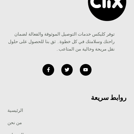
توفر کلیکس خدمات التوصيل الموثوقة والفعالة لضمان
راحتك وسلامتك في كل خطوة۔ ثق بنا للحصول على حلول
نقل مريحة وخالية من المتاعب۔
F
T
Y
a
w
o
c
i
u
e
t
t
b
t
u
o
e
b
o
r
e
k
روابط سريعة
-
f
الرئيسية
من نحن